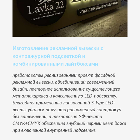
Изготовление рекламной вывески с
контражурной подсветкой и
комбинированными лайтбоксами
представляем реализованный проект фасадной
рекламной вывески, объединивший современный
дизайн, повторное использование существующего
металлокаркаса и качественную LED-подсветку.
Благодаря применению линзованной S-Type LED-
ленты удалось получить равномерный контражур
без затемнений, а технология УФ-печати
CMYK+CMYK обеспечила глубокий черный цвет даже
при включенной внутренней подсветке