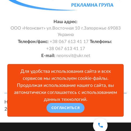
Наш адрес:
ООО «Неонсвит»
ул.Восточная 10
г.Запорожье
69083
Украина
Телефон/факс:
+38 067 613 41 17
Телефоны:
+38 067 613 41 17
E-mail:
neonsvit@ukr.net
Для удобства использования сайта и всех
сервисов мы используем cookie-файлы.
Продолжая использование нашего сайта, вы
автоматически соглашаетесь с использованием
данных технологий.
Наружная реклама в Запорожье - OOO «Неонсвит»
©
СОГЛАСИТЬСЯ
2026
Карта сайта
Design by
NARDO