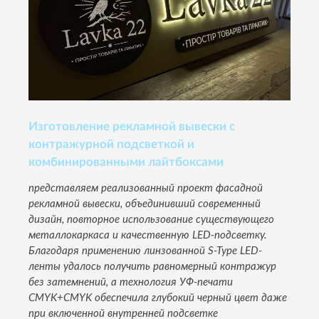
Изготовление рекламной вывески с
контражурной подсветкой и
комбинированными лайтбоксами
представляем реализованный проект фасадной
рекламной вывески, объединивший современный
дизайн, повторное использование существующего
металлокаркаса и качественную LED-подсветку.
Благодаря применению линзованной S-Type LED-
ленты удалось получить равномерный контражур
без затемнений, а технология УФ-печати
CMYK+CMYK обеспечила глубокий черный цвет даже
при включенной внутренней подсветке