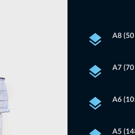
А8 (50
А7 (70
А6 (10
А5 (14