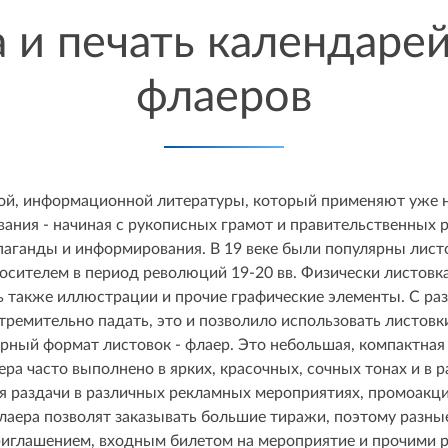
 и печать календарей
флаеров
ной, информационной литературы, который применяют уже н
вания - начиная с рукописных грамот и правительственных
паганды и информирования. В 19 веке были популярны лист
осителем
в период революций 19-20 вв. Физически листовка
 также иллюстрации и прочие графические элементы. С раз
тремительно падать, это и позволило использовать листовки
рный формат листовок - флаер. Это небольшая, компактная
ра часто выполнено в ярких, красочных, сочных тонах и в 
ля раздачи в различных рекламных мероприятиях, промоакц
лаера позволят заказывать большие тиражи, поэтому разны
риглашением, входным билетом на мероприятие и прочими