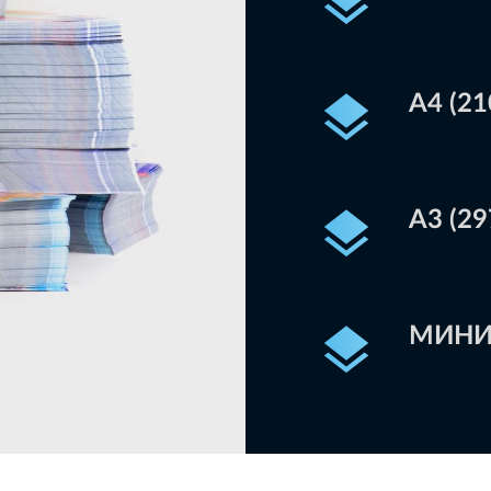
А4 (21
А3 (29
МИНИ 