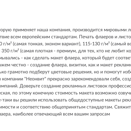
которую применяет наша компания, производится мировыми 
ствие всем европейским стандартам. Печать флаеров и лист
 г/м² (самая тонкая, эконом вариант), 115-130 г/м² (самый 
 350 г/м² (самая плотная - премиум, для тех, кто не любит 
ывались - как сделать макет флаера, который будет соотве
ажем честно - создание флаера, визитки, как и макет рекла
ко грамотно подберут цветовые решения, но и помогут из
 компании "Неонвит" прекрасно зарекомендовали себя, созд
омпаний. Доверьте создание рекламных листовок профессио
еская, по этому конечную стоимость макета возможно озвучи
се-таки вы решили использовать общедоступные макеты ре
стимости и соответствию общепринятым стандартам. Свяжит
аера, наиболее отвечающий всем вашим запросам