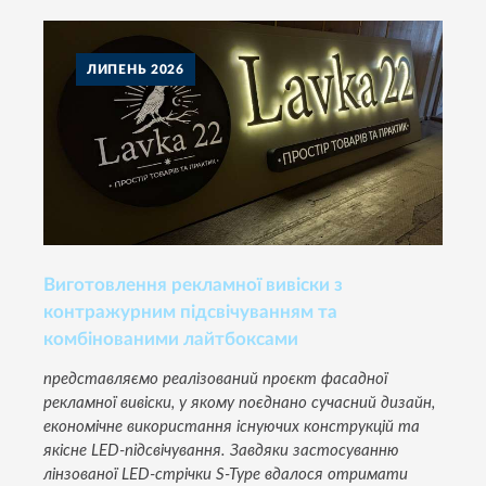
ЛИПЕНЬ
2026
Виготовлення рекламної вивіски з
контражурним підсвічуванням та
комбінованими лайтбоксами
представляємо реалізований проєкт фасадної
рекламної вивіски, у якому поєднано сучасний дизайн,
економічне використання існуючих конструкцій та
якісне LED-підсвічування. Завдяки застосуванню
лінзованої LED-стрічки S-Type вдалося отримати