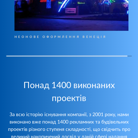
НЕОНОВЕ ОФОРМЛЕННЯ ВЕНЕЦІЯ
Понад 1400 виконаних
проектів
За всю історію існування компанії, з 2001 року, нами
виконано вже понад 1400 рекламних та будівельних
проектів різного ступеня складності, що свідчить про
великий накопичений досвід у даній сфері надання