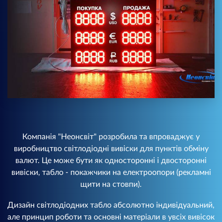
Компанія "Неонсвіт" розробила та впроваджує у
виробництво світлодіодні вивіски для пунктів обміну
валют. Це може бути як односторонні і двосторонні
вивіски, табло - покажчики на електроопори (рекламні
щити на стовпи).
Дизайн світлодіодних табло абсолютно індивідуальний,
але принцип роботи та основні матеріали в увсіх вивісок