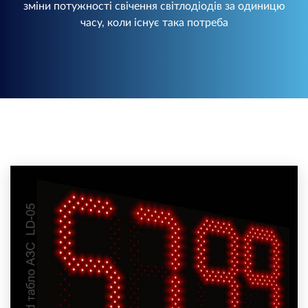
зміни потужності свічення світлодіодів за одиницю
часу, коли існує така потреба