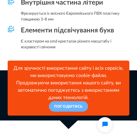
Внутрішня частина літери
Фрезерується із якісного Європейського ПВХ пластику
товщиною 3-8 мм
Елементи підсвічування букв
Є кластером на smd кристалах різного масштабу і
яскравості свічення
Для зручності використання сайту і всіх сервісів,
ми використовуємо cookie-файли.
Продовжуючи використання нашого сайту, ви
автоматично погоджуєтесь з використанням
Наші роботи
даних технологій.
ПОГОДИТИСЬ