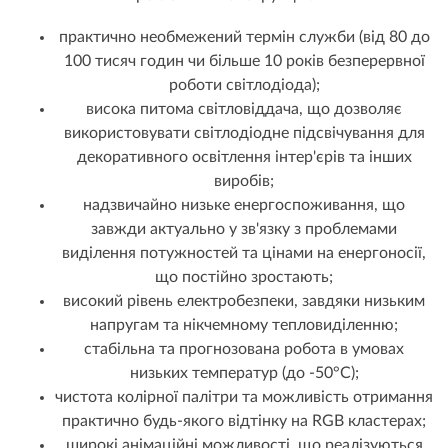
практично необмежений термін служби (від 80 до
100 тисяч годин чи більше 10 років безперервної
роботи світлодіода);
висока питома світловіддача, що дозволяє
використовувати світлодіодне підсвічування для
декоративного
освітлення інтер'єрів
та інших
виробів;
надзвичайно низьке енергоспоживання, що
завжди актуально у зв'язку з проблемами
виділення потужностей та цінами на енергоносії,
що постійно зростають;
високий рівень електробезпеки, завдяки низьким
напругам та нікчемному тепловиділенню;
стабільна та прогнозована робота в умовах
низьких температур (до -50°C);
чистота колірної палітри та можливість отримання
практично будь-якого відтінку на RGB кластерах;
широкі анімаційні можливості, що реалізуються