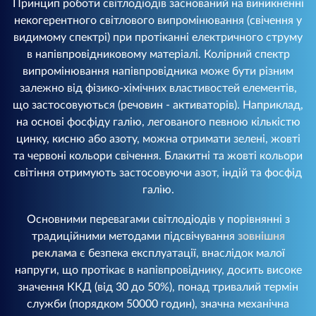
Принцип роботи світлодіодів заснований на виникненні
некогерентного світлового випромінювання (свічення у
видимому спектрі) при протіканні електричного струму
в напівпровідниковому матеріалі. Колірний спектр
випромінювання напівпровідника може бути різним
залежно від фізико-хімічних властивостей елементів,
що застосовуються (речовин - активаторів). Наприклад,
на основі фосфіду галію, легованого певною кількістю
цинку, кисню або азоту, можна отримати зелені, жовті
та червоні кольори свічення. Блакитні та жовті кольори
світіння отримують застосовуючи азот, індій та фосфід
галію.
Основними перевагами світлодіодів у порівнянні з
традиційними методами підсвічування
зовнішня
реклама
є безпека експлуатації, внаслідок малої
напруги, що протікає в напівпровіднику, досить високе
значення ККД (від 30 до 50%), понад тривалий термін
служби (порядком 50000 годин), значна механічна