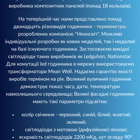
виробника композитних панелей (понад 18 кольорів).
На теперішній час нами представлено понад
дванадцять різновидів
годинники - термометри
,
розроблених компанією "Неонсвіт". Можливі
індивідуальні розробки як нових моделей, так і моделей
на базі існуючого годинника. Застосовуємо вивідні
світлодіоди таких виробників як Ledguhon, Nationstar.
Для комутації led годинника в мережу використовуємо
трансформатори Mean Well. Надаємо гарантію якості
виробів терміном на рік. Великий вуличний годинник
демонструє показ: часу, дати, температури
навколишнього середовища; Великі фасадні годинники
мають такі параметри підсвітки:
колір свічення - червоний, синій, білий, жовтий,
зелений;
світлодіоди з матовою (дифузійною) лінзою;
яскравість світлодіодів 2200 мКд, кут огляду 90°.