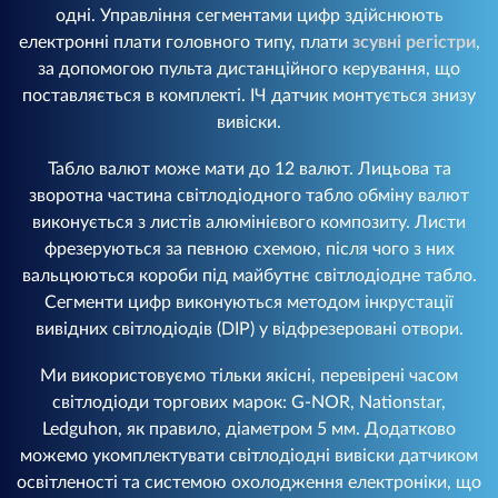
одні. Управління сегментами цифр здійснюють
електронні плати головного типу, плати
зсувні регістри
,
за допомогою пульта дистанційного керування, що
поставляється в комплекті. ІЧ датчик монтується знизу
вивіски.
Табло валют може мати до 12 валют. Лицьова та
зворотна частина світлодіодного табло обміну валют
виконується з листів алюмінієвого композиту. Листи
фрезеруються за певною схемою, після чого з них
вальцюються короби під майбутнє світлодіодне табло.
Сегменти цифр виконуються методом інкрустації
вивідних світлодіодів (DIP) у відфрезеровані отвори.
Ми використовуємо тільки якісні, перевірені часом
світлодіоди торгових марок: G-NOR, Nationstar,
Ledguhon, як правило, діаметром 5 мм. Додатково
можемо укомплектувати світлодіодні вивіски датчиком
освітленості та системою охолодження електроніки, що