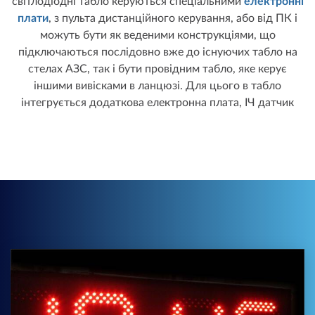
світлодіодні табло керуються спеціальними
електронні
плати
, з пульта дистанційного керування, або від ПК і
можуть бути як веденими конструкціями, що
підключаються послідовно вже до існуючих табло на
стелах АЗС, так і бути провідним табло, яке керує
іншими вивісками в ланцюзі. Для цього в табло
інтегрується додаткова електронна плата, ІЧ датчик