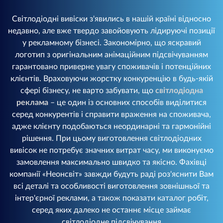
Світлодіодні вивіски з'явились в нашій країні відносно
недавно, але вже твердо завойовують лідируючі позиції
у рекламному бізнесі. Закономірно, що яскравий
логотип з оригінальним анімаційним підсвічуванням
гарантовано приверне увагу споживачів і потенційних
клієнтів. Враховуючи жорстку конкуренцію в будь-якій
сфері бізнесу, не варто забувати, що
світлодіодна
реклама
– це один із основних способів виділитися
серед конкурентів і справити враження на споживача,
адже клієнту подобаються неординарні та гармонійні
рішення. При цьому виготовлення світлодіодних
вивісок не потребує значних витрат часу, ми виконуємо
замовлення максимально швидко та якісно. Фахівці
компанії «Неонсвіт» завжди будуть раді роз'яснити Вам
всі деталі та особливості виготовлення зовнішньої та
інтер'єрної реклами, а також показати каталог робіт,
серед яких далеко не останнє місце займає
світлодіодне підсвічування