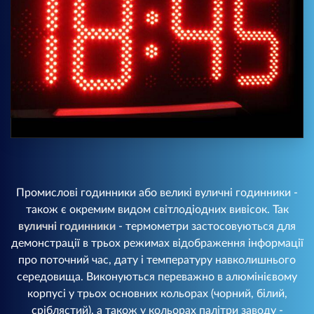
Промислові годинники або великі вуличні годинники -
також є окремим видом світлодіодних вивісок. Так
вуличні годинники
- термометри застосовуються для
демонстрації в трьох режимах відображення інформації
про поточний час, дату і температуру навколишнього
середовища. Виконуються переважно в алюмінієвому
корпусі у трьох основних кольорах (чорний, білий,
сріблястий), а також у кольорах палітри заводу -