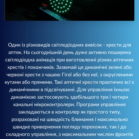
Один із різновидів світлодіодних вивісок - хрести для
аптек. На сьогоднішній день дуже активно поширена
світлодіодна анімація при виготовленні різних аптечних
хрестів і покажчиків. Зазвичай це динамічні зелені або
червоні хрести з чашею Гігеї або без неї, з округленими
кутами або прямими. Такі
аптечні хрести
практично всі є
динамічними в підсвічуванні. Для управління їхньою
динамікою застосовують здебільшого три і чотири
канальні мікроконтролери. Програми управління
закладаються в контролер як простого типу,
розраховані на швидкість блимання і максимально
швидке привернення погляду перехожих, так і до
складного управління, з максимальним числом фронтів