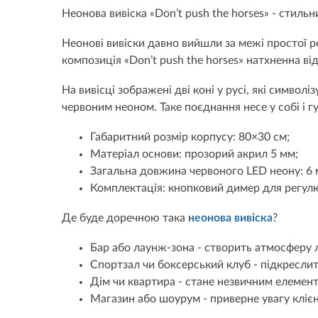
Неонова вивіска «Don’t push the horses» - стиль
Неонові вивіски давно вийшли за межі простої р
композиція «Don’t push the horses» натхненна в
На вивісці зображені дві коні у русі, які симво
червоним неоном. Таке поєднання несе у собі і гу
Габаритний розмір корпусу: 80×30 см;
Матеріал основи: прозорий акрил 5 мм;
Загальна довжина червоного LED неону: 6 
Комплектація: кнопковий димер для регулюв
Де буде доречною така
неонова вивіска
?
Бар або лаунж-зона - створить атмосферу л
Спортзал чи боксерський клуб - підкреслит
Дім чи квартира - стане незвичним елемент
Магазин або шоурум - приверне увагу клієнт