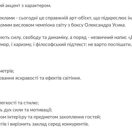
ний акцент з характером.
еклами - сьогодні це справжній арт-об’єкт, що підкреслює і
ідомим висловом чемпіона світу з боксу Олександра Усика.
лізують силу, свободу та динаміку, а поряд - незвичний нап
мор, і харизму, і філософський підтекст: не варто поспішати,
метрів;
ання яскравості та ефектів світіння.
егкості та стилю;
ь дух сили та мотивації;
ом інтер’єру та предметом захоплення гостей;
ів і вирізнить заклад серед конкурентів.