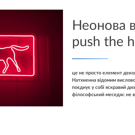
Неонова в
push the h
це не просто елемент деко
Натхненна відомим вислово
поєднує у собі яскравий диз
філософський меседж: не ва