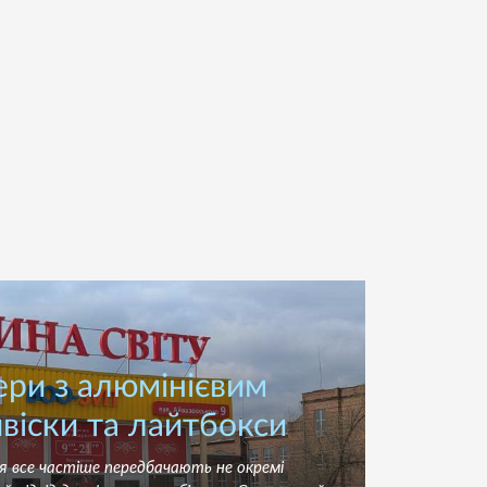
Б
ери з алюмінієвим
віски та лайтбокси
Н
L
ня все частіше передбачають не окремі