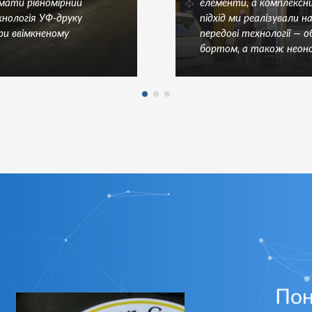
имати рівномірний
елементи, а комплексни
хнологія УФ-друку
підхід ми реалізували н
ри ввімкненому
передові технології — 
бортом, а також неонов
Пон