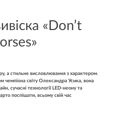
ивіска «Don’t
orses»
ру, а стильне висловлювання з характером.
м чемпіона світу Олександра Усика, вона
айн, сучасні технології LED-неону та
рто поспішати, всьому свій час