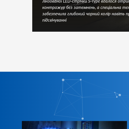
о
лінзованої LED-стрічки S-Type вдалося отр
контражур без затемнень, а спеціальна те
забезпечила глибокий чорний колір навіть п
підсвічуванні