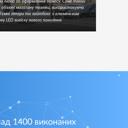
й підхід до оформлення бізнесу. Саме такий
Л
а об’єкті магазину техніки, використовуючи
ми 
об’ємні літери та лайтбокс з алюмінієвим
кл
у LED вивіску нового покоління
яск
ад 1400 виконаних