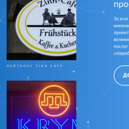
про
За всю 
викона
проект
велики
послуг
співроб
ЛАЙТБОКС ZINN CAFE
МЕ
Д