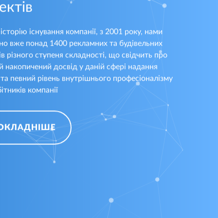
ектів
історію існування компанії, з 2001 року, нами
но вже понад 1400 рекламних та будівельних
ів різного ступеня складності, що свідчить про
й накопичений досвід у даній сфері надання
 та певний рівень внутрішнього професіоналізму
ітників компанії
НЮ БОРДИ MONTANA
ОБ'ЄМНІ
ОКЛАДНІШЕ