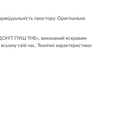
ндивідуальність простору. Оригінальна
ис «ДОН'Т ПУШ THE», виконаний яскравим
 всьому свій час. Технічні характеристики: